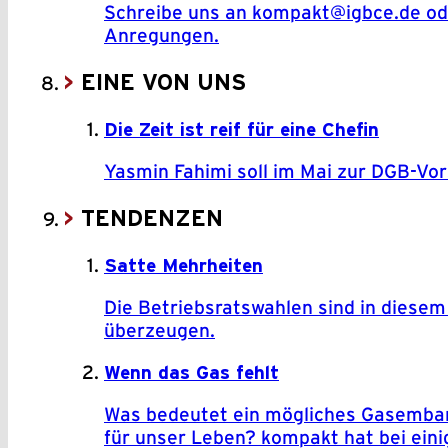
Schreibe uns an kompakt@igbce.de ode
Anregungen.
EINE VON UNS
Die Zeit ist reif für eine Chefin
Yasmin Fahimi soll im Mai zur DGB-Vo
TENDENZEN
Satte Mehrheiten
Die Betriebsratswahlen sind in diese
überzeugen.
Wenn das Gas fehlt
Was bedeutet ein mögliches Gasembarg
für unser Leben? kompakt hat bei eini