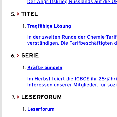
Der Angriffskrieg Russlands auf die U
TITEL
Tragfähige Lösung
In der zweiten Runde der Chemie-Tari
verständigen. Die Tarifbeschäftigten 
SERIE
Kräfte bündeln
Im Herbst feiert die IGBCE ihr 25-jäh
Interessen unserer Mitglieder, für sozi
LESERFORUM
Leserforum